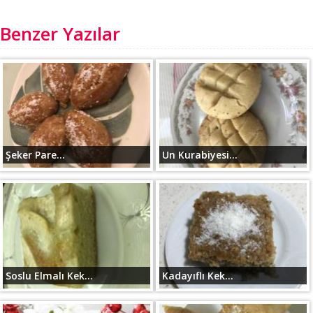
Benzer Yazılar
Şeker Pare...
Un Kurabiyesi...
Soslu Elmalı Kek...
Kadayıflı Kek...