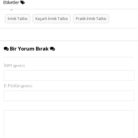
Etiketler
İrmik Tatlısı
Kaşarlı İrmik Tatlısı
Pratik İrmik Tatlısı
Bir Yorum Bırak
İsim
(gerekli)
E-Posta
(gerekli)