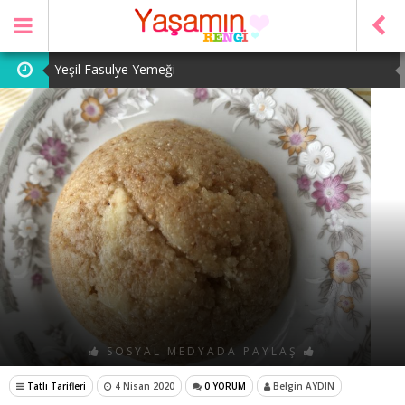
Yeşil Fasulye Yemeği
Patates Kavurması
Şeker Pare
Yeşil Mercimek Yemeği
Tarhana Çorbası
SOSYAL MEDYADA PAYLAŞ
Tatlı Tarifleri
4 Nisan 2020
0 YORUM
Belgin AYDIN