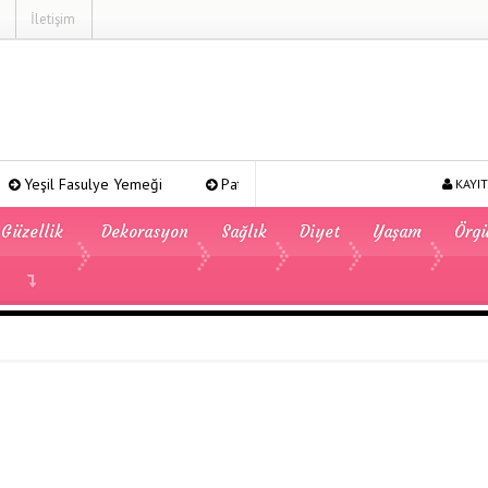
İletişim
l Fasulye Yemeği
Patates Kavurması
Şeker Pare
Ye
KAYIT
Güzellik
Dekorasyon
Sağlık
Diyet
Yaşam
Örg