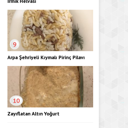
İrmik Helvası
9
Arpa Şehriyeli Kıymalı Pirinç Pilavı
10
Zayıflatan Altın Yoğurt