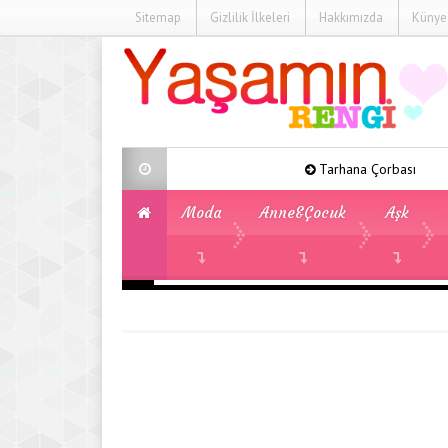
Sitemap
Gizlilik İlkeleri
Hakkımızda
Künye
Tarhana Çorbası
Yeşi
Moda
Anne&Çocuk
Aşk
DEFILE