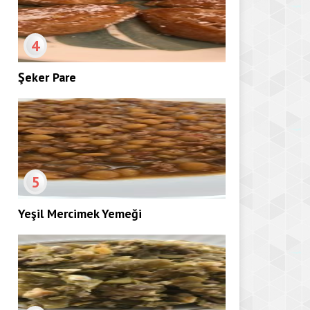
4
Şeker Pare
5
Yeşil Mercimek Yemeği