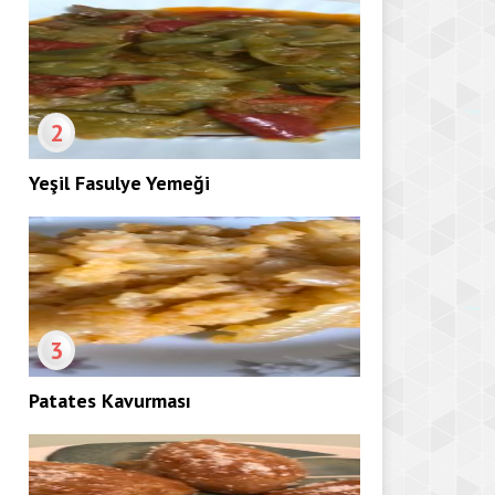
2
Yeşil Fasulye Yemeği
3
Patates Kavurması