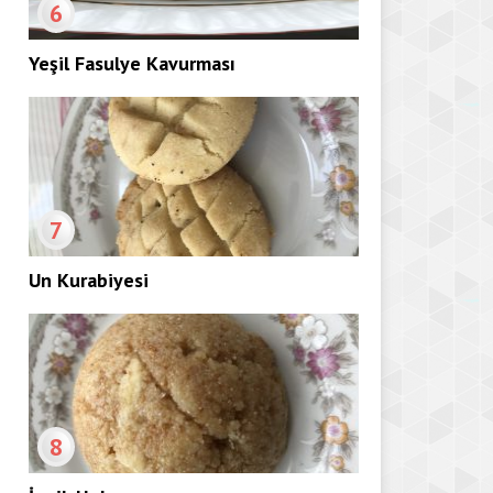
6
Yeşil Fasulye Kavurması
7
Un Kurabiyesi
8