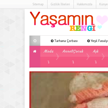
Sitemap
Gizlilik İlkeleri
Hakkımızda
Künye
Tarhana Çorbası
Yeşil Fasulye Yemeği
Patat
Moda
Anne&Çocuk
Aşk
»
»
Örgü Modelleri
Çocuk Örgü Modelleri