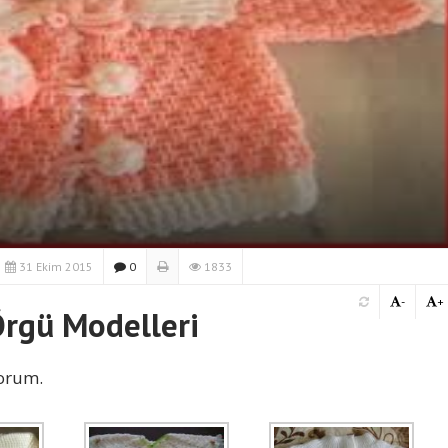
31 Ekim 2015
0
1833
-
+
Örgü Modelleri
yorum.