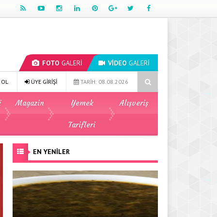
FOTO
GALERİ
VİDEO
GALERİ
arhana Çorbası
Yeşil Fasulye Yemeği
Patates Kavurması
 OL
ÜYE GİRİŞİ
TARİH: 08.08.2026
ü
Magazin
Yemek
Alışveriş
Tarifleri
EN YENİLER