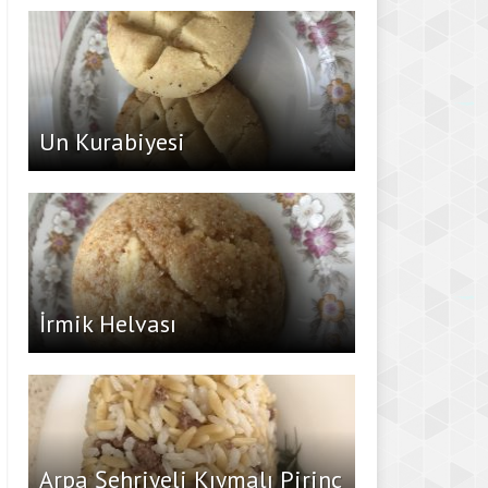
Un Kurabiyesi
İrmik Helvası
Arpa Şehriyeli Kıymalı Pirinç