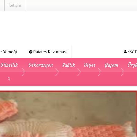
İletişim
es Kavurması
Şeker Pare
Yeşil Mercimek Yemeği
T
KAYIT
Güzellik
Dekorasyon
Sağlık
Diyet
Yaşam
Örg