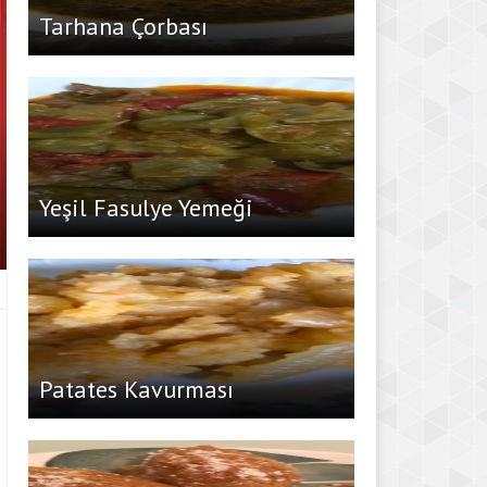
Tarhana Çorbası
Yeşil Fasulye Yemeği
Patates Kavurması