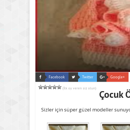
Facebook
Twitter
Google+
(İlk oy veren siz olun)
Çocuk 
Sizler için süper güzel modeller sunu