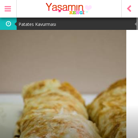
Patates Kavurması
Şeker Pare
Yeşil Mercimek Yemeği
Tarhana Çorbası
Yeşil Fasulye Yemeği