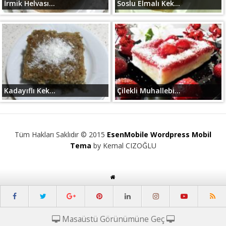
İrmik Helvası...
Soslu Elmalı Kek...
Kadayıflı Kek...
Çilekli Muhallebi...
Tüm Hakları Saklıdır © 2015
EsenMobile Wordpress Mobil
Tema
by Kemal CIZOĞLU
Masaüstü Görünümüne Geç