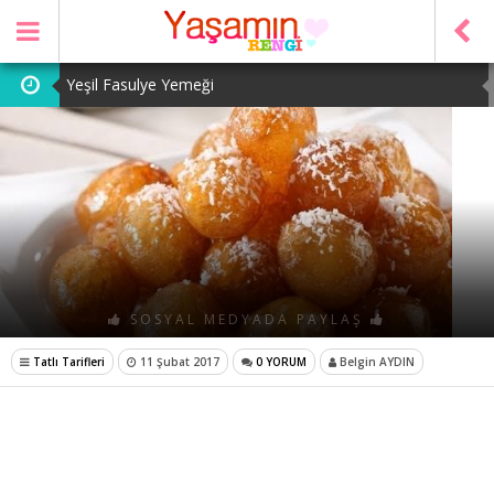
Yeşil Fasulye Yemeği
Patates Kavurması
Şeker Pare
Yeşil Mercimek Yemeği
Tarhana Çorbası
SOSYAL MEDYADA PAYLAŞ
Tatlı Tarifleri
11 Şubat 2017
0 YORUM
Belgin AYDIN