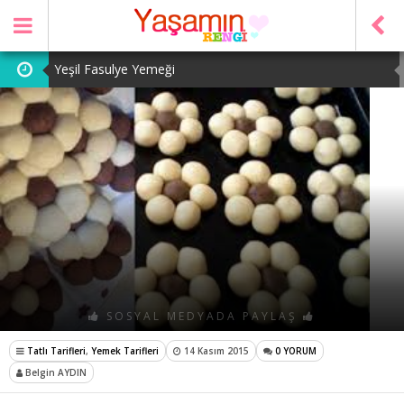
Yeşil Fasulye Yemeği
Patates Kavurması
Şeker Pare
Yeşil Mercimek Yemeği
Tarhana Çorbası
SOSYAL MEDYADA PAYLAŞ
Tatlı Tarifleri
,
Yemek Tarifleri
14 Kasım 2015
0 YORUM
Belgin AYDIN