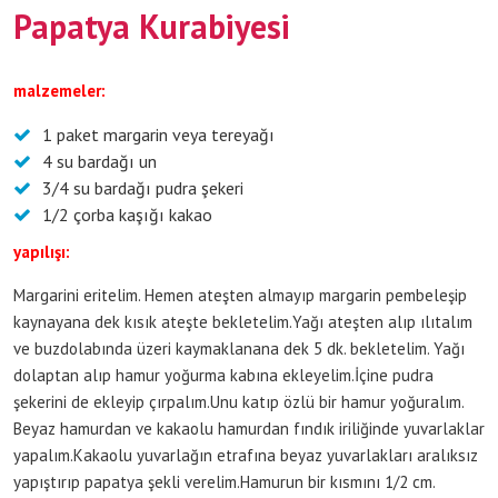
Papatya Kurabiyesi
malzemeler:
1 paket margarin veya tereyağı
4 su bardağı un
3/4 su bardağı pudra şekeri
1/2 çorba kaşığı kakao
yapılışı:
Margarini eritelim. Hemen ateşten almayıp margarin pembeleşip
kaynayana dek kısık ateşte bekletelim.Yağı ateşten alıp ılıtalım
ve buzdolabında üzeri kaymaklanana dek 5 dk. bekletelim. Yağı
dolaptan alıp hamur yoğurma kabına ekleyelim.İçine pudra
şekerini de ekleyip çırpalım.Unu katıp özlü bir hamur yoğuralım.
Beyaz hamurdan ve kakaolu hamurdan fındık iriliğinde yuvarlaklar
yapalım.Kakaolu yuvarlağın etrafına beyaz yuvarlakları aralıksız
yapıştırıp papatya şekli verelim.Hamurun bir kısmını 1/2 cm.