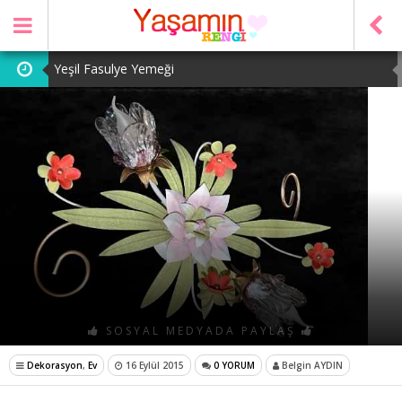
Yeşil Fasulye Yemeği
Patates Kavurması
Şeker Pare
Yeşil Mercimek Yemeği
Tarhana Çorbası
SOSYAL MEDYADA PAYLAŞ
Dekorasyon
,
Ev
16 Eylül 2015
0 YORUM
Belgin AYDIN