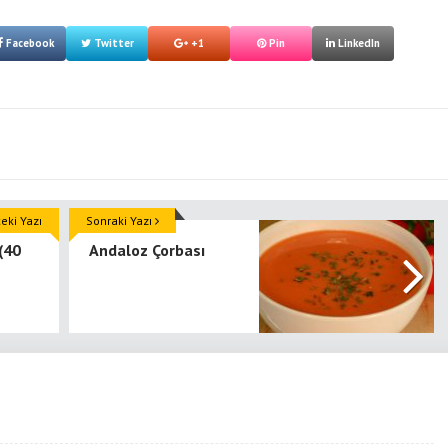
Facebook
Twitter
+1
Pin
LinkedIn
ki Yazı
Sonraki Yazı
(40
Andaloz Çorbası