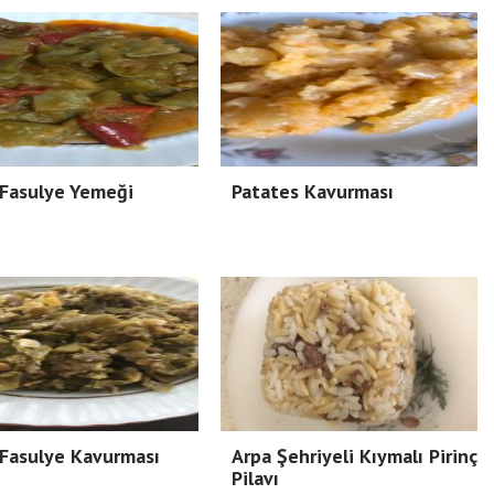
 Fasulye Yemeği
Patates Kavurması
 Fasulye Kavurması
Arpa Şehriyeli Kıymalı Pirinç
Pilavı