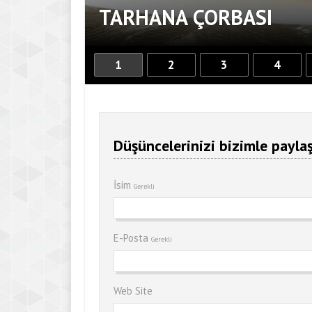
TARHANA ÇORBASI
1
2
3
4
Düşüncelerinizi bizimle paylaş
İsim
Gerekli
E-Posta
Gerekli
Web Site