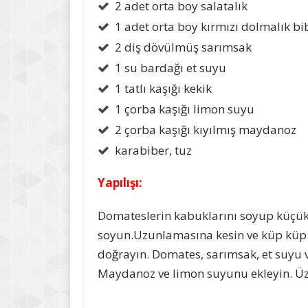
2 adet orta boy salatalık
1 adet orta boy kırmızı dolmalık bi
2 diş dövülmüş sarımsak
1 su bardağı et suyu
1 tatlı kaşığı kekik
1 çorba kaşığı limon suyu
2 çorba kaşığı kıyılmış maydanoz
karabiber, tuz
Yapılışı:
Domateslerin kabuklarını soyup küçük 
soyun.Uzunlamasına kesin ve küp küp 
doğrayın. Domates, sarımsak, et suyu ve
Maydanoz ve limon suyunu ekleyin. Üze