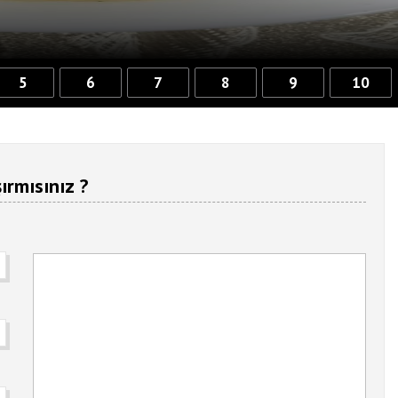
5
6
7
8
9
10
ırmısınız ?