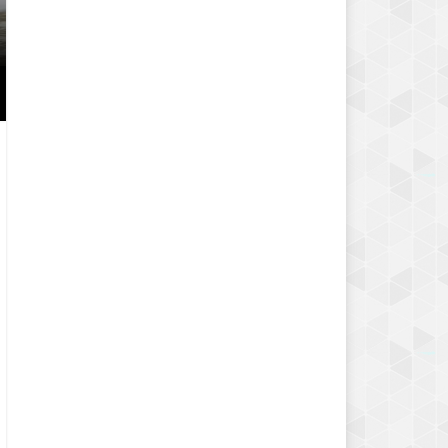
YEŞIL FASULYE YEMEĞI