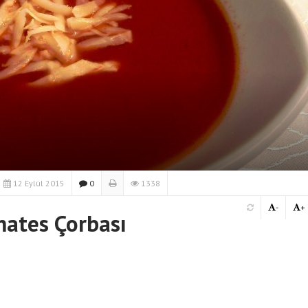
12 Eylül 2015
0
1338
-
+
mates Çorbası