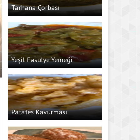
Tarhana Çorbası
Yeşil Fasulye Yemeği
Patates Kavurması