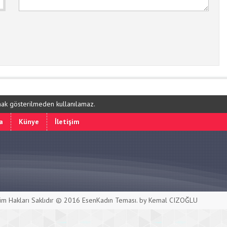
ynak gösterilmeden kullanılamaz.
a
Künye
İletişim
m Hakları Saklıdır © 2016
EsenKadın Teması
. by Kemal CIZOĞLU