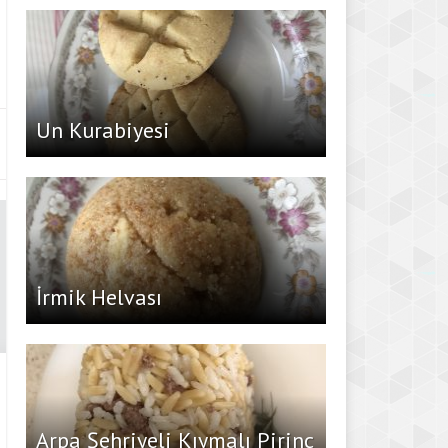
Un Kurabiyesi
İrmik Helvası
Arpa Şehriyeli Kıymalı Pirinç