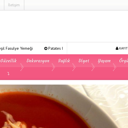
İletişim
ği
Patates Kavurması
Şeker Pare
Yeşil Mercimek 
KAYIT
Güzellik
Dekorasyon
Sağlık
Diyet
Yaşam
Örg
mates Çorbası