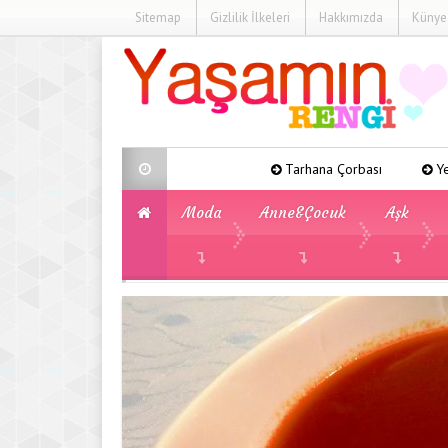
Sitemap
Gizlilik İlkeleri
Hakkımızda
Künye
Tarhana Çorbası
Yeşil Fasulye Yeme
Moda
Anne&Çocuk
Aşk
»
»
»
Yemek Tarifleri
Sıcak Tarifler
Acı Do