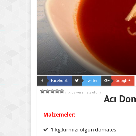
Facebook
Twitter
Google+
(İlk oy veren siz olun)
Acı Do
Malzemeler:
1 kg.kırmızı olgun domates