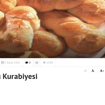
5 Eylül 2015
0
1580
-
+
 Kurabiyesi