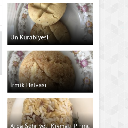
Un Kurabiyesi
İrmik Helvası
Arpa Şehriyeli Kıymalı Pirinç