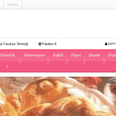
İletişim
i
Patates Kavurması
Şeker Pare
Yeşil Mercimek Y
KAYIT
Güzellik
Dekorasyon
Sağlık
Diyet
Yaşam
Örg
u Kurabiyesi