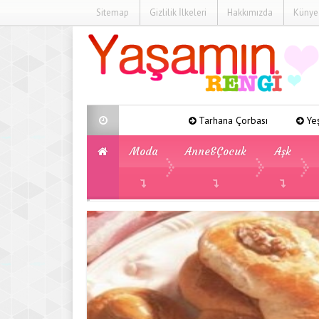
Sitemap
Gizlilik İlkeleri
Hakkımızda
Künye
Tarhana Çorbası
Yeşil Fasulye Yemeğ
Moda
Anne&Çocuk
Aşk
»
»
»
Yemek Tarifleri
Tatlı Tarifleri
Ay son