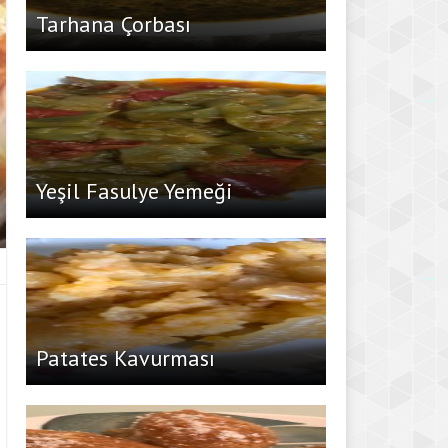
Tarhana Çorbası
Yeşil Fasulye Yemeği
Patates Kavurması