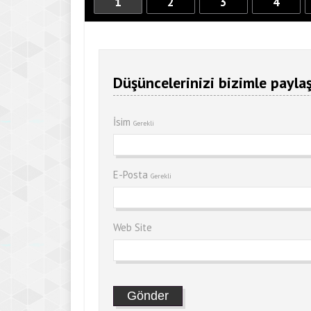
1
2
3
4
Düşüncelerinizi bizimle paylaş
İsim
Gerekli
E-Posta
Gerekli
Web Site