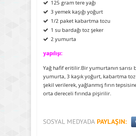
125 gram tere yağı
3 yemek kaşığı yoğurt
1/2 paket kabartma tozu
1 su bardağı toz şeker
2 yumurta
yapılışı:
Yağ hafif eritilir.Bir yumurtanın sarıs
yumurta, 3 kaşık yoğurt, kabartma tozu,
şekil verilerek, yağlanmış fırın tepsisi
orta dereceli fırında pişirilir.
SOSYAL MEDYADA
PAYLAŞIN: