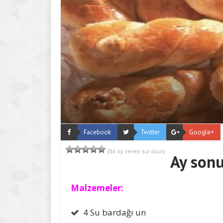
Facebook
Twitter
Google+
(İlk oy veren siz olun)
Ay sonu
Malzemeler:
4 Su bardağı un