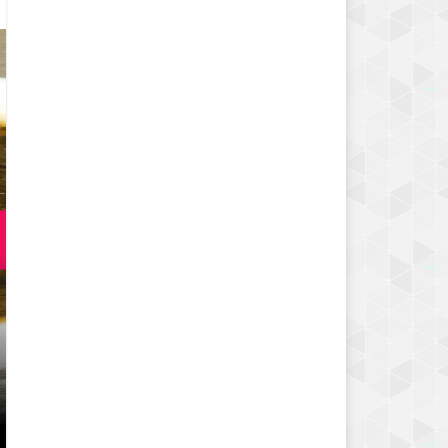
YEŞIL FASULYE YEMEĞI