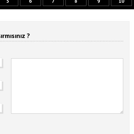
5
6
7
8
9
10
ırmısınız ?