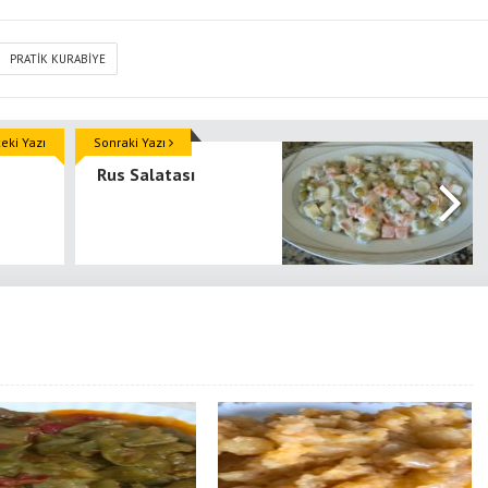
PRATIK KURABIYE
ki Yazı
Sonraki Yazı
Rus Salatası