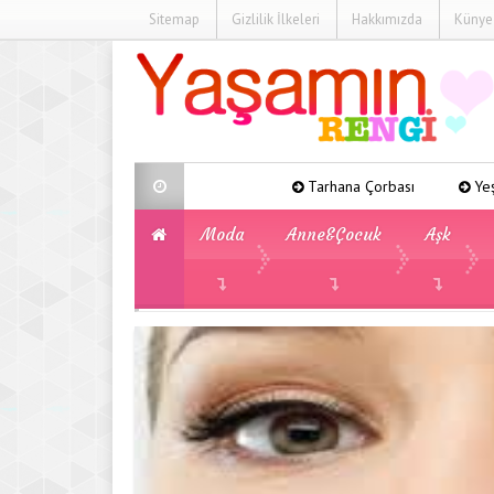
Sitemap
Gizlilik İlkeleri
Hakkımızda
Künye
Tarhana Çorbası
Yeşil Fasulye Yemeği
Moda
Anne&Çocuk
Aşk
»
»
Güzellik
Ergenlik Sivilcesi