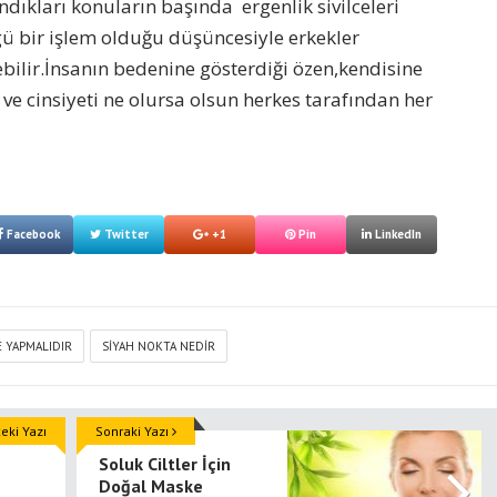
dıkları konuların başında ergenlik sivilceleri
gü bir işlem olduğu düşüncesiyle erkekler
ebilir.İnsanın bedenine gösterdiği özen,kendisine
ve cinsiyeti ne olursa olsun herkes tarafından her
Facebook
Twitter
+1
Pin
LinkedIn
E YAPMALIDIR
SIYAH NOKTA NEDIR
ki Yazı
Sonraki Yazı
Soluk Ciltler İçin
Doğal Maske