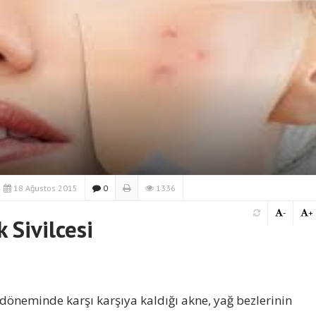
18 Ağustos 2015
0
1336
-
+
 Sivilcesi
 döneminde karşı karşıya kaldığı akne, yağ bezlerinin