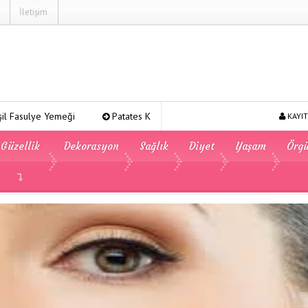
İletişim
Patates Kavurması
Şeker Pare
Yeşil Mercimek Ye
KAYIT
Güzellik
Dekorasyon
Sağlık
Diyet
Yaşam
Örg