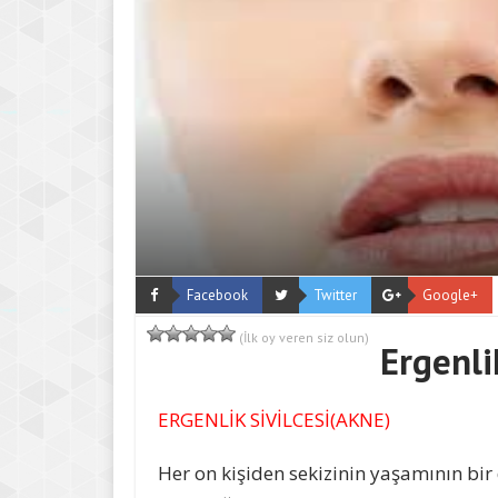
Facebook
Twitter
Google+
(İlk oy veren siz olun)
Ergenlik
ERGENLİK SİVİLCESİ(AKNE)
Her on kişiden sekizinin yaşamının bir