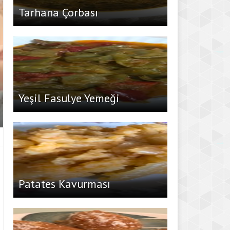
Tarhana Çorbası
Yeşil Fasulye Yemeği
Patates Kavurması