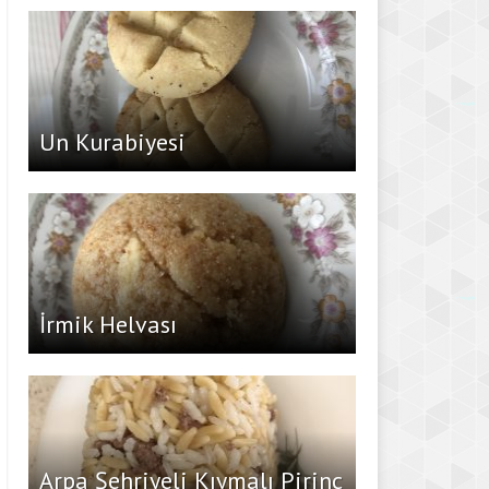
Un Kurabiyesi
İrmik Helvası
Arpa Şehriyeli Kıymalı Pirinç