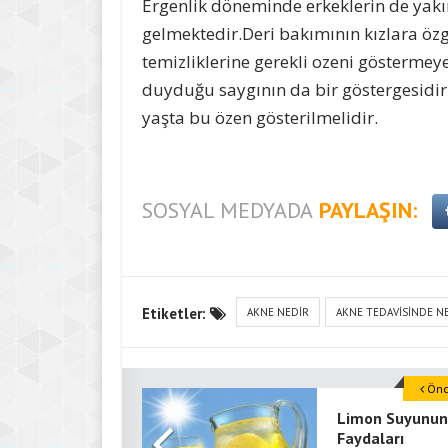
Ergenlik döneminde erkeklerin de yakın
gelmektedir.Deri bakımının kızlara öz
temizliklerine gerekli ozeni göstermey
duyduğu saygının da bir göstergesidir 
yaşta bu özen gösterilmelidir.
SOSYAL MEDYADA
PAYLAŞIN:
Etiketler:
AKNE NEDIR
AKNE TEDAVISINDE N
Önce
Limon Suyunun
Faydaları