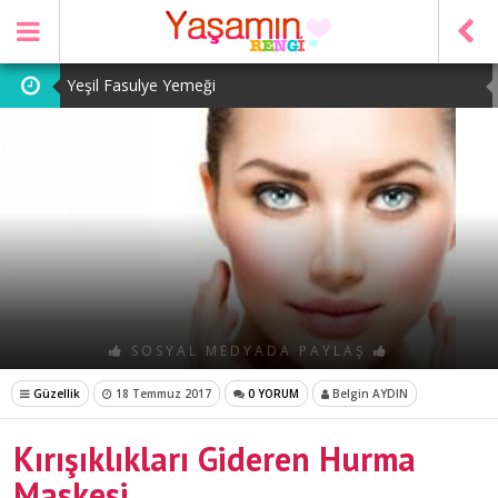
Yeşil Fasulye Yemeği
Patates Kavurması
Şeker Pare
Yeşil Mercimek Yemeği
Tarhana Çorbası
SOSYAL MEDYADA PAYLAŞ
Güzellik
18 Temmuz 2017
0 YORUM
Belgin AYDIN
Kırışıklıkları Gideren Hurma
Maskesi