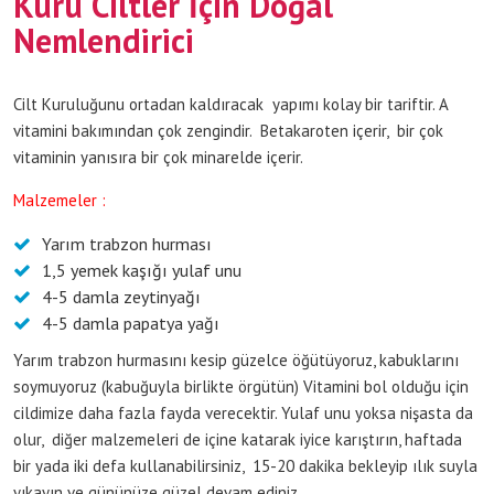
Kuru Ciltler İçin Doğal
Nemlendirici
Cilt Kuruluğunu ortadan kaldıracak yapımı kolay bir tariftir. A
vitamini bakımından çok zengindir. Betakaroten içerir, bir çok
vitaminin yanısıra bir çok minarelde içerir.
Malzemeler :
Yarım trabzon hurması
1,5 yemek kaşığı yulaf unu
4-5 damla zeytinyağı
4-5 damla papatya yağı
Yarım trabzon hurmasını kesip güzelce öğütüyoruz, kabuklarını
soymuyoruz (kabuğuyla birlikte örgütün) Vitamini bol olduğu için
cildimize daha fazla fayda verecektir. Yulaf unu yoksa nişasta da
olur, diğer malzemeleri de içine katarak iyice karıştırın, haftada
bir yada iki defa kullanabilirsiniz, 15-20 dakika bekleyip ılık suyla
yıkayın ve gününüze güzel devam ediniz.