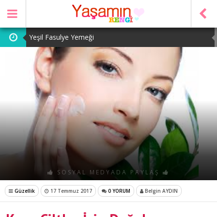
Yeşil Fasulye Yemeği
Patates Kavurması
Şeker Pare
Yeşil Mercimek Yemeği
Tarhana Çorbası
SOSYAL MEDYADA PAYLAŞ
Güzellik
17 Temmuz 2017
0 YORUM
Belgin AYDIN