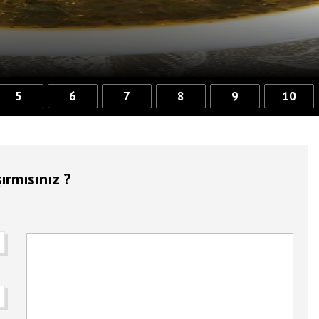
5
6
7
8
9
10
ırmısınız ?