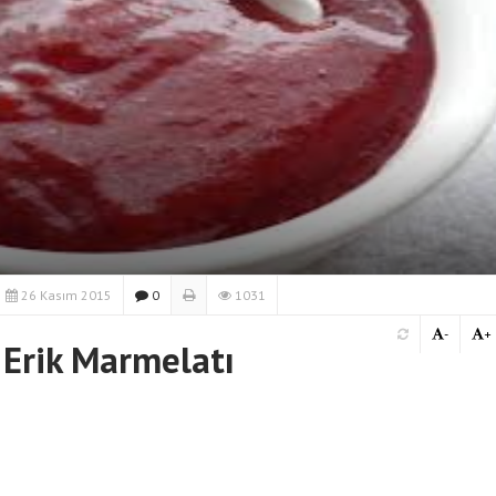
26 Kasım 2015
0
1031
-
+
 Erik Marmelatı