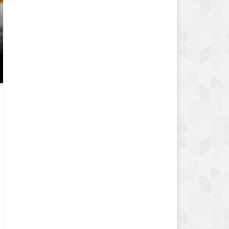
YEŞIL FASULYE YEMEĞI