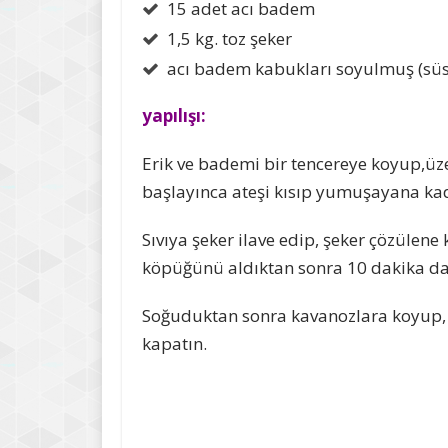
15 adet acı badem
1,5 kg. toz şeker
acı badem kabukları soyulmuş (süs
yapılışı:
Erik ve bademi bir tencereye koyup,üz
başlayınca ateşi kısıp yumuşayana kad
Sıvıya şeker ilave edip, şeker çözülene 
köpüğünü aldıktan sonra 10 dakika da
Soğuduktan sonra kavanozlara koyup, h
kapatın.