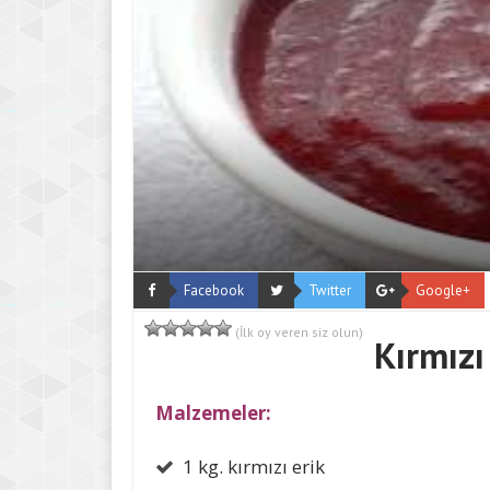
Facebook
Twitter
Google+
(İlk oy veren siz olun)
Kırmızı
Malzemeler:
1 kg. kırmızı erik