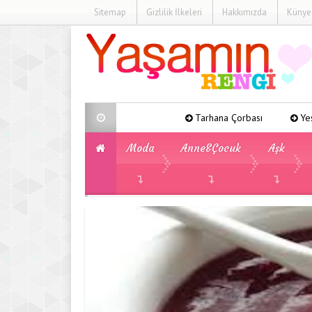
Sitemap
Gizlilik İlkeleri
Hakkımızda
Künye
Tarhana Çorbası
Yeşil Fasulye Yeme
Moda
Anne&Çocuk
Aşk
»
»
»
Yemek Tarifleri
Tatlı Tarifleri
Kırmız