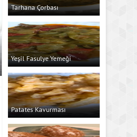
Tarhana Çorbası
Yeşil Fasulye Yemeği
Patates Kavurması