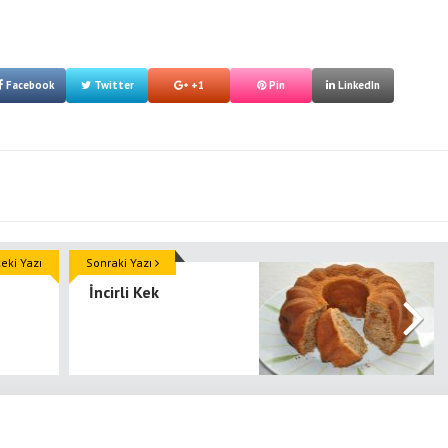
Facebook
Twitter
+1
Pin
LinkedIn
ki Yazı
Sonraki Yazı
İncirli Kek