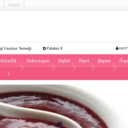
İletişim
ği
Patates Kavurması
Şeker Pare
Yeşil Mercimek 
KAYIT
Güzellik
Dekorasyon
Sağlık
Diyet
Yaşam
Örg
ı Erik Marmelatı