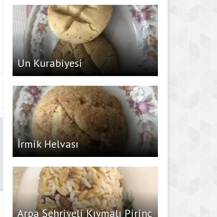
Un Kurabiyesi
İrmik Helvası
Arpa Şehriyeli Kıymalı Pirinç