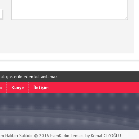
ynak gösterilmeden kullanılamaz.
a
Künye
İletişim
m Hakları Saklıdır © 2016
EsenKadın Teması
. by Kemal CIZOĞLU