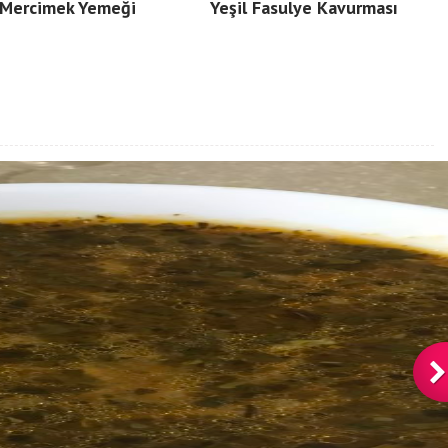
 Mercimek Yemeği
Yeşil Fasulye Kavurması