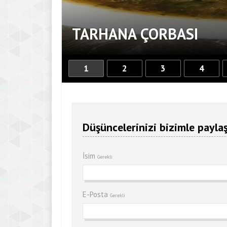
TARHANA ÇORBASI
1
2
3
4
Düşüncelerinizi bizimle paylaş
İsim
Gerekli
E-Posta
Gerekli