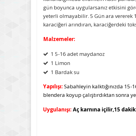
gün boyunca uygularsanız etkisini gö
yeterli olmayabilir. 5 Gün ara vererek
karaciğeri arındıran, karaciğerdeki tok
Malzemeler:
1 5-16 adet maydanoz
1 Limon
1 Bardak su
Yapılışı:
Sabahleyin kalktığınızda 15-
blendera koyup çalıştırdıktan sonra yeş
Uygulanışı:
Aç karnına içilir,15 dakik