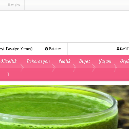
İletişim
ği
Patates Kavurması
Şeker Pare
Yeşil Mercimek 
KAYIT
Güzellik
Dekorasyon
Sağlık
Diyet
Yaşam
Örg
a