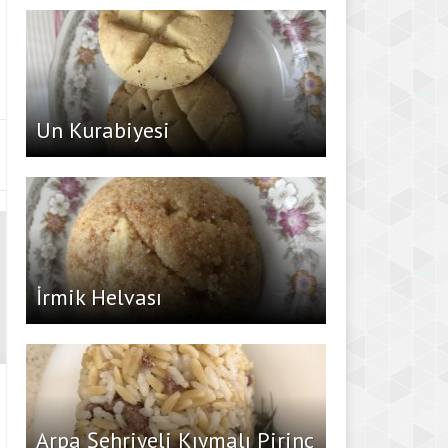
Un Kurabiyesi
İrmik Helvası
Arpa Şehriyeli Kıymalı Pirinç