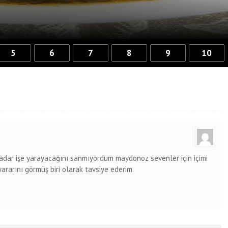
5
6
7
8
9
10
kadar işe yarayacağını sanmıyordum maydonoz sevenler için içimi
ararını görmüş biri olarak tavsiye ederim.