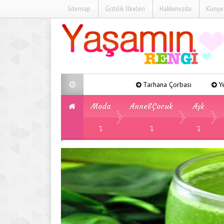
Sitemap
Gizlilik İlkeleri
Hakkımızda
Künye
Tarhana Çorbası
Yeşil Fasulye Yeme
Moda
Anne&Çocuk
Aşk
»
»
Diyet
Maydanoz ve Limon Kürü İle Zayıfl