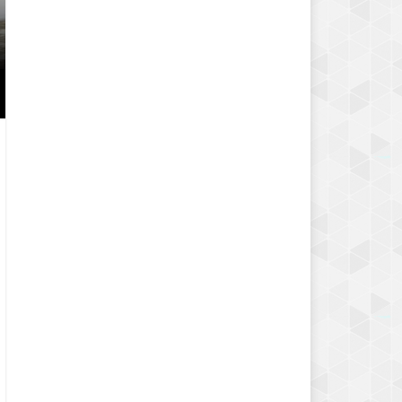
YEŞIL FASULYE YEMEĞI