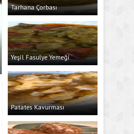
Tarhana Çorbası
Yeşil Fasulye Yemeği
Patates Kavurması