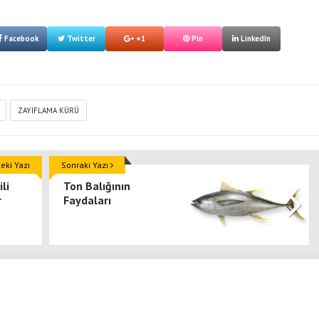
Facebook
Twitter
+1
Pin
LinkedIn
ZAYIFLAMA KÜRÜ
ki Yazı
Sonraki Yazı
ili
Ton Balığının
r
Faydaları