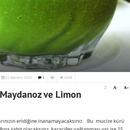
22 Ağustos 2015
1
1608
-
+
Maydanoz ve Limon
arınızın eridiğine inanamayacaksınız. Bu mucize kürü
ığına şahit olacaksınız. karaciğer yağlanması var ise 15