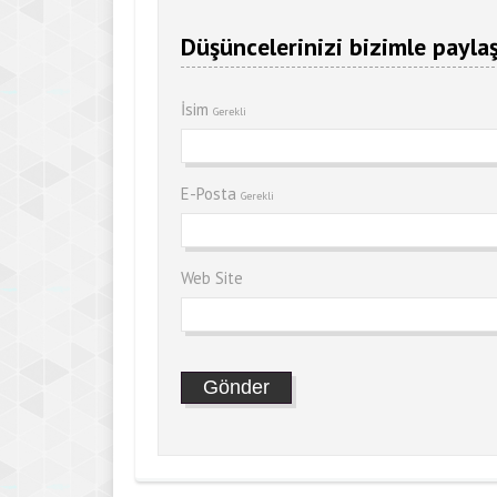
Düşüncelerinizi bizimle paylaş
İsim
Gerekli
E-Posta
Gerekli
Web Site