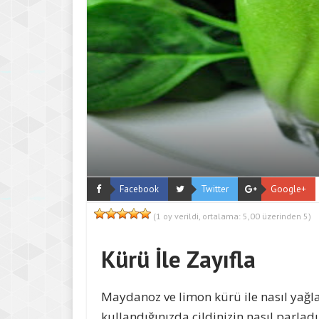
Facebook
Twitter
Google+
(
1
oy verildi, ortalama:
5,00
üzerinden 5)
Kürü İle Zayıfla
Maydanoz ve limon kürü ile nasıl yağl
kullandığınızda cildinizin nasıl parlad