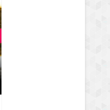
YEŞIL FASULYE YEMEĞI