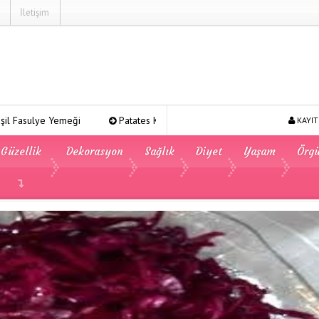
İletişim
ği
Patates Kavurması
Şeker Pare
Yeşil Mercimek
KAYIT
Güzellik
Dekorasyon
Sağlık
Diyet
Yaşam
Örg
ahana Salatası