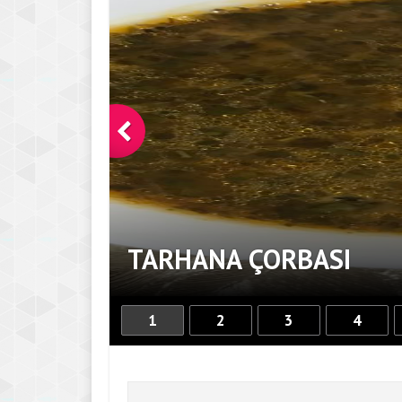
TARHANA ÇORBASI
1
2
3
4