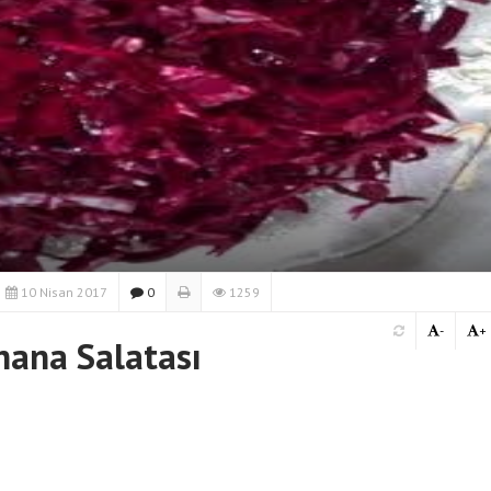
10 Nisan 2017
0
1259
-
+
hana Salatası