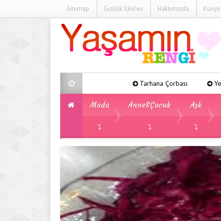
Sitemap
Gizlilik İlkeleri
Hakkımızda
Künye
Tarhana Çorbası
Yeşil Fasulye Yeme
Moda
Anne&Çocuk
Aşk
»
»
»
Yemek Tarifleri
Soğuk Tarifler
Mor L