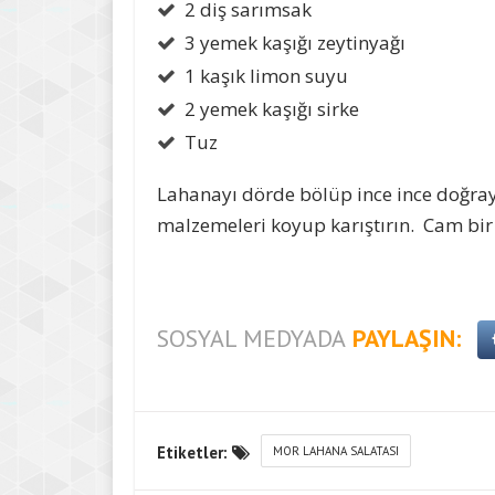
2 diş sarımsak
3 yemek kaşığı zeytinyağı
1 kaşık limon suyu
2 yemek kaşığı sirke
Tuz
Lahanayı dörde bölüp ince ince doğray
malzemeleri koyup karıştırın. Cam bir
SOSYAL MEDYADA
PAYLAŞIN:
Etiketler:
MOR LAHANA SALATASI