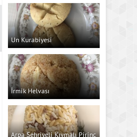
Un Kurabiyesi
İrmik Helvası
Arpa Şehriyeli Kıymalı Pirinç