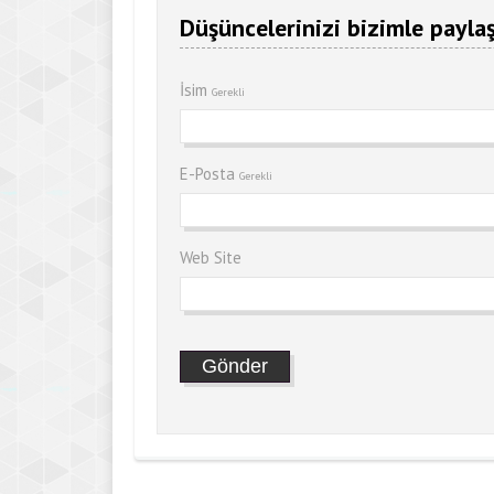
Düşüncelerinizi bizimle paylaş
İsim
Gerekli
E-Posta
Gerekli
Web Site