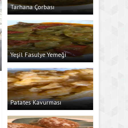
Tarhana Çorbası
Yeşil Fasulye Yemeği
Patates Kavurması