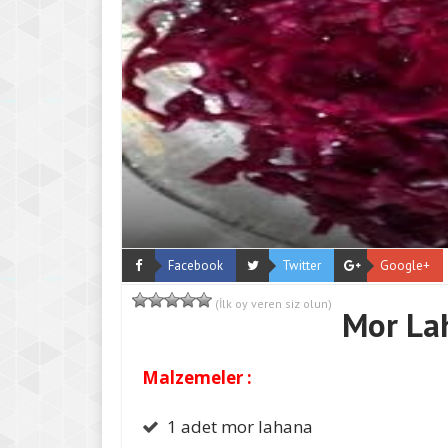
Facebook
Twitter
Google+
(İlk oy veren siz olun)
Mor La
Malzemeler :
1 adet mor lahana