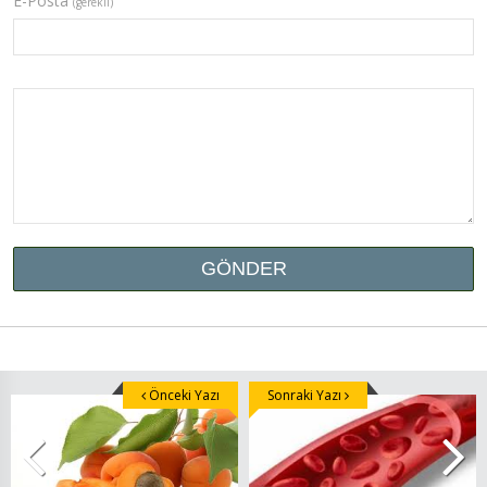
E-Posta
(gerekli)
Önceki Yazı
Sonraki Yazı