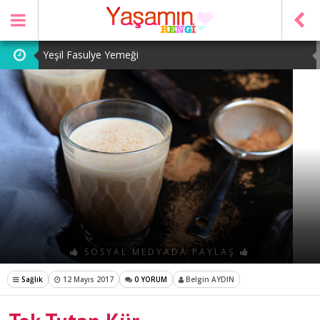
Yeşil Fasulye Yemeği
Patates Kavurması
Şeker Pare
Yeşil Mercimek Yemeği
Tarhana Çorbası
SOSYAL MEDYADA PAYLAŞ
Sağlık
12 Mayıs 2017
0 YORUM
Belgin AYDIN