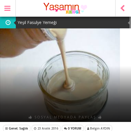
Yeşil Fasulye Yemeği
Patates Kavurması
Şeker Pare
Yeşil Mercimek Yemeği
Tarhana Çorbası
SOSYAL MEDYADA PAYLAŞ
Genel
,
Sağlık
23 Aralık 2016
0 YORUM
Belgin AYDIN