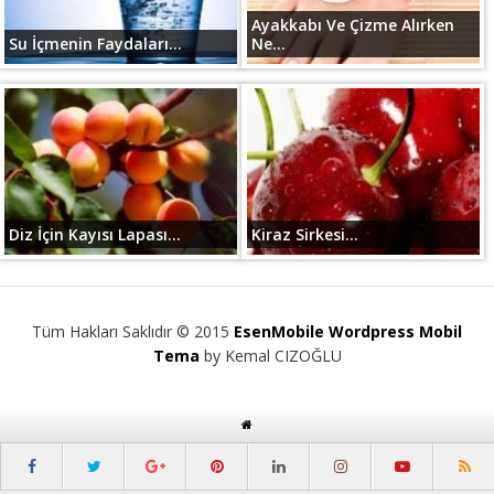
Ayakkabı Ve Çizme Alırken
Su İçmenin Faydaları...
Ne...
Diz İçin Kayısı Lapası...
Kiraz Sirkesi...
Tüm Hakları Saklıdır © 2015
EsenMobile Wordpress Mobil
Tema
by Kemal CIZOĞLU