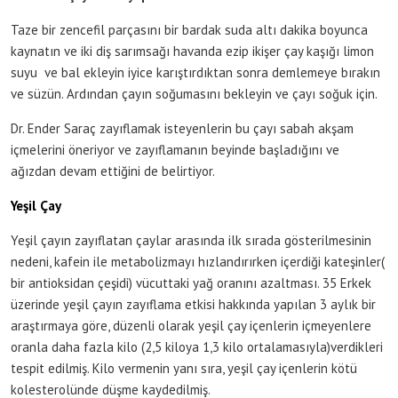
Taze bir zencefil parçasını bir bardak suda altı dakika boyunca
kaynatın ve iki diş sarımsağı havanda ezip ikişer çay kaşığı limon
suyu ve bal ekleyin iyice karıştırdıktan sonra demlemeye bırakın
ve süzün. Ardından çayın soğumasını bekleyin ve çayı soğuk için.
Dr. Ender Saraç zayıflamak isteyenlerin bu çayı sabah akşam
içmelerini öneriyor ve zayıflamanın beyinde başladığını ve
ağızdan devam ettiğini de belirtiyor.
Yeşil Çay
Yeşil çayın zayıflatan çaylar arasında ilk sırada gösterilmesinin
nedeni, kafein ile metabolizmayı hızlandırırken içerdiği kateşinler(
bir antioksidan çeşidi) vücuttaki yağ oranını azaltması. 35 Erkek
üzerinde yeşil çayın zayıflama etkisi hakkında yapılan 3 aylık bir
araştırmaya göre, düzenli olarak yeşil çay içenlerin içmeyenlere
oranla daha fazla kilo (2,5 kiloya 1,3 kilo ortalamasıyla)verdikleri
tespit edilmiş. Kilo vermenin yanı sıra, yeşil çay içenlerin kötü
kolesterolünde düşme kaydedilmiş.