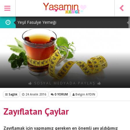
Yeşil Fasulye Yemeği
Patates Kavurması
Şeker Pare
Yeşil Mercimek Yemeği
Tarhana Çorbası
SOSYAL MEDYADA PAYLAŞ
Sağlık
24 Aralık 2016
0 YORUM
Belgin AYDIN
Zayıflatan Çaylar
Zayıflamak için yapmamız gereken en önemli şey aldığımız