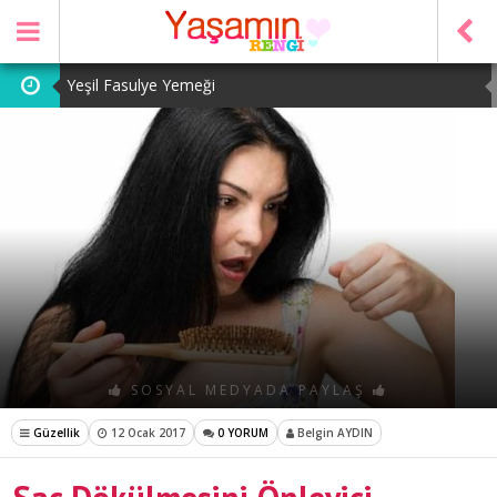
Yeşil Fasulye Yemeği
Patates Kavurması
Şeker Pare
Yeşil Mercimek Yemeği
Tarhana Çorbası
SOSYAL MEDYADA PAYLAŞ
Güzellik
12 Ocak 2017
0 YORUM
Belgin AYDIN